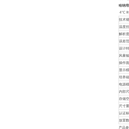
哈纳培
4°C
技术
温度
解析
误差范
设计
风量
操作
显示
培养
电源
内部
存储
尺寸
认证
放置
产品参