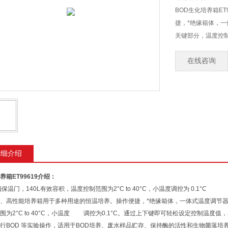
BOD生化培养箱E
捷，*绝缘箱体，一
关键部分，温度控制范围为
0.1&amp;#1
在线咨询
温度值。
详细介绍
养箱
ET99619
介绍：
温门，140L有效容积，温度控制范围为2°C to 40°C，小温度调控为 0.1°C
、高性能培养箱用于多种用途的恒温培养。操作便捷，*绝缘箱体，一体式温度调节器
围为2°C to 40°C，小温度 调控为0.1°C。通过上下键即可轻松设定控制温度
行BOD 等实验操作，适用于BOD培养、废水样品贮存、保持酶的活性和生物菌落培