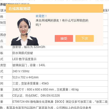
养箱
ET99619
应用指南：
 时废水样品贮存；? 20°C 时BOD 培养；? 25°C 时保持酶的活性；? 37°C 时生物
欢迎您！
规格
ET99619
来自局域网的朋友！有什么可以帮助您的
控制范围
2°C to 40°C
吗？
度
0.1°C
围@20℃
±1°C【500mL 水样搅动测量】
特点
箱体*绝缘，温控范围广，内置电源插座
输出
放射状，输出为 320m3/h
面板
防水薄膜式按键
模式
LED 数字温度显示
箱类型
玻璃保温门，容量：140L
模式
240 V / 50Hz
尺寸
513 x 702 x 441mm
空间
三层，货架承受重量：45kG
重量
主机尺寸：600 x 600 x 850 mm，主机重量：48 kg
标准
CE认证、符合EMC、DIN EN 61326
数量
ET99724-6N 微电脑生化需氧量【BOD】测定仪多可放置三套，*放置二套
数 、配置及包装等均以国外厂家原装为准，公司网站上的信息仅供参考