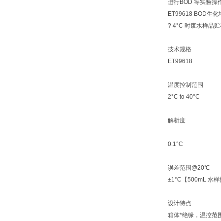
进行BOD 等实验
ET99618 BOD
? 4°C 时废水样品
技术规格
ET99618
温度控制范围
2°C to 40°C
解析度
0.1°C
误差范围@20℃
±1°C【500mL 
设计特点
箱体*绝缘，温控范