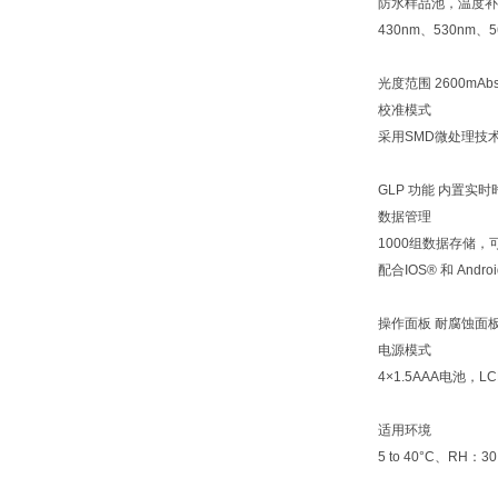
防水样品池，温度补
430nm、530nm、
光度范围 2600mAbs
校准模式
采用SMD微处理技
GLP 功能 内置实
数据管理
1000组数据存储，
配合IOS® 和 An
操作面板 耐腐蚀面
电源模式
4×1.5AAA电池，L
适用环境
5 to 40°C、RH：3