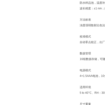
防水样品池，温度补
波长精度：±1 nm；解析
方法标准
浊度强弱散射比色法
校准模式
自动零点校正，出厂
数据管理
16组数据存储，可随
电源模式
4×1.5AAA电池
适用环境
5 to 40°C、RH：3
尺寸重量