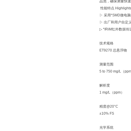
品池，确保测量快速
性能特点 Highlight
▷ 采用*SMD微
▷ 出厂和用户自定
▷ *IRiM红外数
技术规格
ET9270 总悬浮物
测量范围
5 to 750 mg/L（pp
解析度
1 mg/L（ppm）
精度@20°C
±10% FS
光学系统