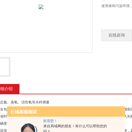
使用者和污染环境
在线咨询
详细介绍
总氯、臭氧、活性氧等水样测量
全包装，易于使用，快速溶解，高品质质量标准，避免伤害使用者和污染环境，预制
省时，实用。每个片剂均为独立包装，
您只需将药片推过保护膜，将片剂直接投入到
欢迎您！
确度。
来自局域网的朋友！有什么可以帮助您的
该保存在阴凉（温度低于
25~30℃
）、
干燥、避光位置以保证其具有较长的保存期，
吗？