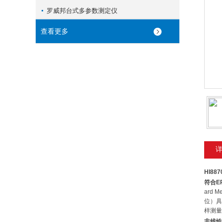
罗威邦台式多参数测定仪
查看更多
HI887
符合
E
ard M
位）具
样测量
非线性