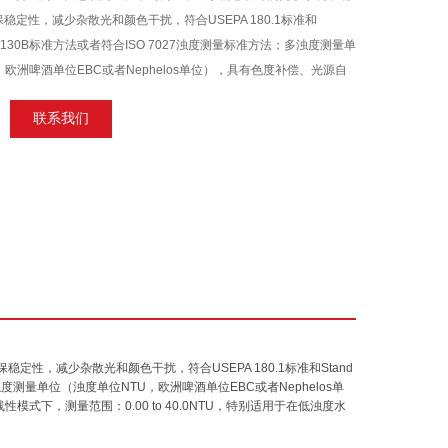
稳定性，减少杂散光和颜色干扰，符合USEPA 180.1标准和
thod 2130B标准方法或者符合ISO 7027浊度测量标准方法；多浊度测量单
，欧洲啤酒单位EBC或者Nephelos单位），具有色度补偿、光源自
了光源波动引起的干扰，无需频繁。
联系我们
保稳定性，减少杂散光和颜色干扰，符合
USEPA 180.1
标准和
Stand
浊度测量单位（浊度单位
NTU
，欧洲啤酒单位
EBC
或者
Nephelos
单
线性模式下，测量范围：
0.00 to 40.0NTU
，特别适用于在低浊度水