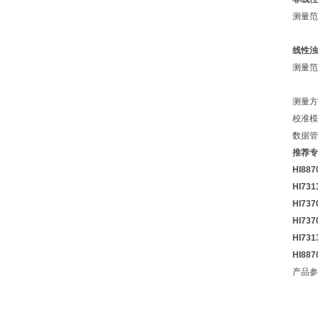
测量范
线性浊
测量范
0.00
测量方
校准模
数据管
推荐专
HI88
HI731
HI737
HI737
HI731
HI887
产品参