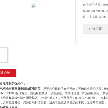
保准确的结果，确保
Standard Me
位（浊度单位NTU
动补偿功能，避免
在线咨询
详细介绍
03
浊度测定仪
简介：
PA
标准实验室微电脑
浊度测定仪
，
基于精心设计的光学系统，可确保准确的结果，确
ethod 2130B
标准方法，自动量程转换，线性浊度、非线性浊度、啤酒浊度测定，多
有线性和非线性两种测量模式，在线性模式下，测量范围：
0.00 to 4000NTU
，在非
；具有色度补偿、光源自动补偿功能，避免了光源波动引起的干扰，无需频繁校准
浊度技术指标：