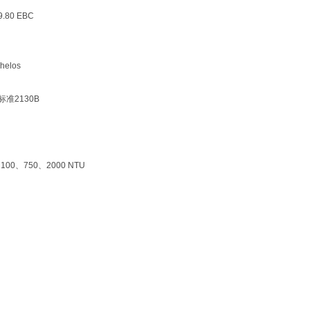
 9.80 EBC
helos
标准
2130B
100、750、2000 NTU