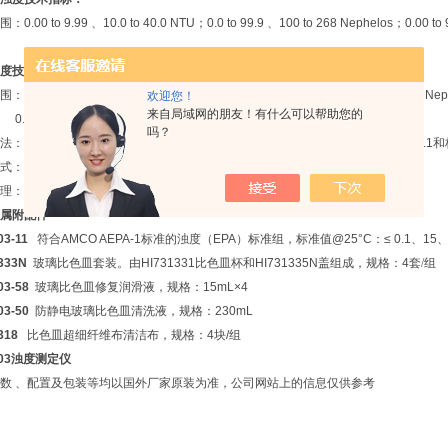
围：
0.00 to 9.99 、10.0 to 40.0 NTU；0.0 to 99.9 、100 to 268 Nephelos；0.00 to
度技术指标：
围：
0.00 to 9.99、10.0 to 99.9、100 to 4000 NTU；0.0 to 99.9、100 to 26800 Nep
欢迎您！
来自局域网的朋友！有什么可以帮助您的
 to 9.99、10.0 to 99.9、100 to 980EBC
吗？
法：浊度测定法
（90°）
或散射浊度测定法
（90°&180°）
，
符合
USEPA
方法
108.1
和
式：手动校准，内置标准校准点：
<0.1、15、100、750 、2000 NTU
理：
USB
数据接口，
200
组测量数据存储器
属附配件
703-11
符合
AMCO AEPA-1
标准的浊度
（EPA）
标准组，标准值
@25°C：≤ 0.1、15、
333N
玻璃比色皿套装。由
HI731331
比色皿杯和
HI731335N
盖组成，规格：
4
套/组
03-58
玻璃比色皿修复润滑液，规格
：15mL×4
03-50
防静电玻璃比色皿清洗液，规格
：230mL
318
比色皿超细纤维布清洁布，规格
：4块/组
03
浊度测定仪
数 、配置及包装等均以国外厂家原装为准，公司网站上的信息仅供参考