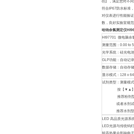
d)】，满足您对不
符合IP67防水标准
对仪表进行性能验证
数，良好实验室规范
哈纳余氯测定仪HI96
HI97701 微电
测量范围：0.00 to 5
光学系统：硅光电池，LE
GLP功能：自动记
数据存储：自动存储
显示模式：128 x
试剂类型：测量模式
按【▼▲】键选择粉剂试
推荐粉剂型号：HI9
或者水剂试剂【Free 
推荐水剂型号：HI
LED 高品质光源系
LED光源与传统钨
较高热量会影响电