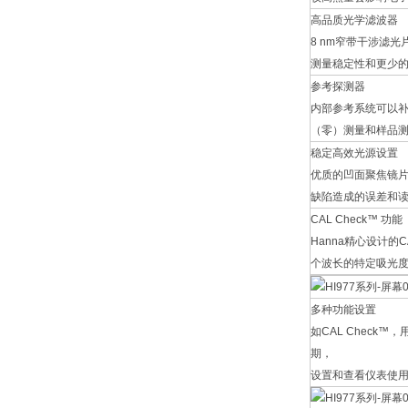
高品质光学滤波器
8 nm窄带干涉滤
测量稳定性和更少
参考探测器
内部参考系统可以补
（零）测量和样品
稳定高效光源设置
优质的凹面聚焦镜
缺陷造成的误差和
CAL Check™ 功能
Hanna精心设计的C
个波长的特定吸光度
多种功能设置
如CAL Check
期，
设置和查看仪表使