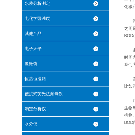
水质分析测定
化碳
电化学暨浊度
污水
之间
其他产品
BOD
电子天平
由于
时间
显微镜
我们
恒温恒湿箱
实际
比如
便携式荧光法溶氧仪
污水
生物
滴定分析仪
机物
BO
水分仪