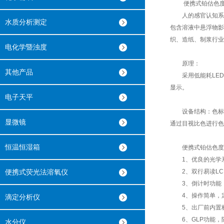
便携式铂估色度
人的感官认知系统
水质分析测定
包含溶液中悬浮物影
织、造纸、制浆行业
电化学暨浊度
原理：
其他产品
采用低能耗LED
显示。
电子天平
设备结构：色标包括
显微镜
通过目视比色进行色
恒温恒湿箱
便携式铂估色度
1、优良的光学系
便携式荧光法溶氧仪
2、双行易读LC
3、倒计时功能，
4、操作简单，定
滴定分析仪
5、出厂前内置标准
6、GLP功能，
水分仪