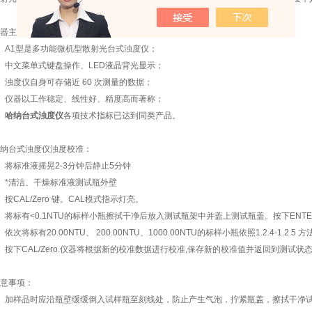
主要性能：
A1型是多功能微机型散射光台式浊度仪；
中文菜单式键盘操作、LED液晶背光显示；
度仪自身可存储近 60 次测量的数据；
仪器以工作稳定、线性好、精度高而著称；
、
哈纳台式浊度仪
各项技术指标已达到同类产品。
台式浊度仪浊度校准：
标准液摇晃2-3分钟后静止5分钟
*清洁、干燥标准液测试瓶外壁
CAL/Zero 键。CAL模式指示灯亮。
标有<0.1NTU的标样小瓶擦拭干净后放入测试瓶架中并盖上测试瓶盖。按下ENTER键
将标有20.00NTU、 200.00NTU、1000.00NTU的标样小瓶依照1.2.4-1.2.5
下CAL/Zero.仪器将根据新的校准数据进行校准,保存新的校准值并返回到测试状
事项：
加样品时应沿瓶壁缓缓倒入试样瓶至刻线处，防止产生气泡，拧紧瓶盖，擦拭干净试