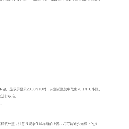
。显示屏显示20.00NTU时，从测试瓶架中取出<0.1NTU小瓶。
 方法进行校准。
态。
样瓶外壁，注意只能拿住试样瓶的上部，尽可能减少光程上的指