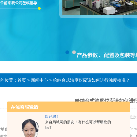
在的位置：
首页
>
新闻中心
> 哈纳台式浊度仪应该如何进行浊度校准？
哈纳台式浊度仪应该如何进
欢迎您！
发布日期：2020-04-26 浏览次
来自局域网的朋友！有什么可以帮助您的
吗？
式浊度仪内置微处理器，配置*，功能*，是非常精密的浊度测量仪，基于880nm的红
射光原理，此台式浊度仪可使用在不同地方的过滤装置上测量原水或纯净水的浊度，