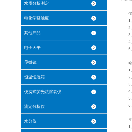
水质分析测定
仪器
电化学暨浊度
1、
2、
其他产品
3、浊
4、
电子天平
5
显微镜
哈纳
1、将
恒温恒湿箱
2、
3、按
便携式荧光法溶氧仪
4、将
5、依次
6、按
滴定分析仪
注意
水分仪
1、